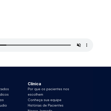
Clínica
izados
Por que os pacientes nos 
dicos
escolhem
eos
Conheça sua equipe
udio
Histórias de Pacientes
Nossa Jornada