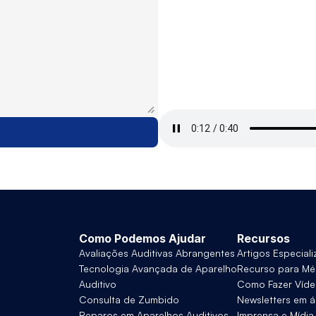
Como Podemos Ajudar
Recursos
Avaliações Auditivas Abrangentes
Artigos Especial
Tecnologia Avançada de Aparelho 
Recurso para Mé
Auditivo
Como Fazer Víd
Consulta de Zumbido
Newsletters em á
Reparos em Aparelhos Auditivos
Imprensa e Mídia