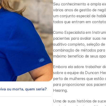
Seu conhecimento e ampla exp
vários anos de gestão de negóc
um conjunto especial de habilid
todos que entram em contato
Como Especialista em Instrume
pacientes para avaliar suas ne
auditivo completo, seleção de d
combinação de métodos para g
máximo benefício de seus apar
Embora ela adore trabalhar di
sobre a equipe da Duncan Hear
perto de mulheres que estão d
para proporcionar aos pacient
iva ou morta, quem seria?
Hearing.
Uma de suas histórias de suce