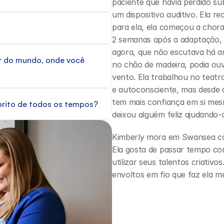
paciente que havia perdido s
um dispositivo auditivo. Ela r
para ela, ela começou a chora
2 semanas após a adaptação, e
agora, que não escutava há an
r do mundo, onde você 
no chão de madeira, podia ouv
vento. Ela trabalhou no teatro
e autoconsciente, mas desde q
tem mais confiança em si mes
orito de todos os tempos?
deixou alguém feliz ajudando-o
Kimberly mora em Swansea com 
Ela gosta de passar tempo com 
utilizar seus talentos criativo
envoltos em fio que faz ela m