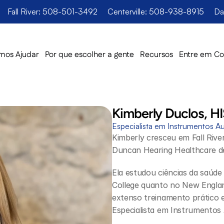
Fall River: 508-501-3492
Centerville: 508-938-8915
Da
os Ajudar
Por que escolher a gente
Recursos
Entre em Co
Kimberly Duclos, H
Especialista em Instrumentos Au
Kimberly cresceu em Fall Rive
Duncan Hearing Healthcare d
Ela estudou ciências da saúde
College quanto no New Englan
extenso treinamento prático e
Especialista em Instrumentos 