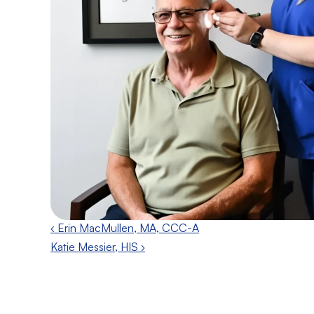
‹ Erin MacMullen, MA, CCC-A
Katie Messier, HIS ›