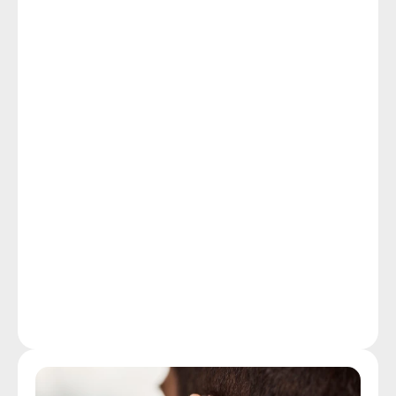
personalizado, que começa com uma avaliação 
auditiva, pode limitar a frustração e a exaustão 
relacionadas à perda auditiva e restaurar seu estilo 
de vida gratificante e independente.
Apesar do fato de que os CDC relatam que a perda 
auditiva é a terceira condição de saúde física 
crônica mais comum nos EUA, superando o câncer 
e o diabetes, muitos deixam as avaliações auditivas 
de fora de sua lista de prioridades de triagem de 
saúde. A detecção precoce, agendando uma rápida 
avaliação auditiva não invasiva em nossa clínica em 
Fall River, representa a melhor opção para parar o 
dano à sua audição e limitar os efeitos da perda 
auditiva em sua qualidade de vida.
Mais detalhes