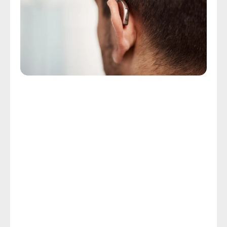
Tecnologia Avançada de Aparelho Auditivo
Fornecemos a Attleboro, MA, 
tecnologia avançada de 
aparelhos auditivos
Você pode eliminar o estigma desatualizado 
relacionado aos aparelhos auditivos volumosos e 
frustrantes que seus pais ou avós usavam, porque a 