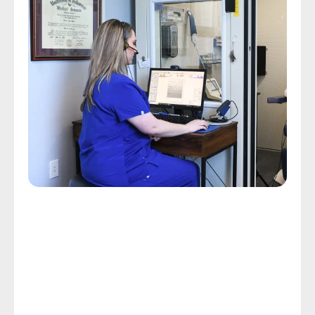
Avaliações Auditivas Abrangentes
Cuidado Auditivo Personalizado 
Começa Com Uma Avaliação 
Auditiva
Algumas pessoas suportam um dia de exaustão e 
frustração porque lutam para acompanhar as 
conversas com os outros. O cuidado auditivo 