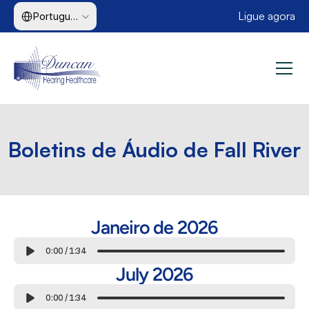
Select Language
Ligue agora
Portuguese (Brazil)
Boletins de Áudio de Fall River
Janeiro de 2026
0:00
/
1:34
July 2026
0:00
/
1:34