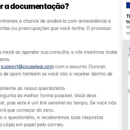
er a documentação?
T
tenhamos a chance de analisá-la com antecedência e 
t
Wh
ntas ou preocupações que você tenha. O processo 
s
nicial ao agendar sua consulta, e nós inserimos todas 
tema.
 
support@couselear.com
 com o assunto Duncan 
asta de spam também se você não o receber dentro de 
T
icamente ao nosso questionário.
rgunta da melhor forma possível. Você deve 
, pois este é um link sensível ao tempo. Se você não 
terá que começar do zero.
o o questionário, e receberemos suas respostas 
cópia em papel pelo correio.