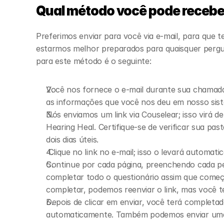
Qual método você pode receb
Preferimos enviar para você via e-mail, para que 
estarmos melhor preparados para quaisquer pergu
para este método é o seguinte:
Você nos fornece o e-mail durante sua chamada i
as informações que você nos deu em nosso sis
Nós enviamos um link via Couselear; isso virá de
Hearing Heal. Certifique-se de verificar sua p
dois dias úteis.
 Clique no link no e-mail; isso o levará automat
Continue por cada página, preenchendo cada pe
completar todo o questionário assim que começar
completar, podemos reenviar o link, mas você 
Depois de clicar em enviar, você terá completad
automaticamente. Também podemos enviar uma 