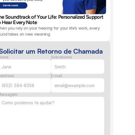
he Soundtrack of Your Life: Personalized Support 
o Hear Every Note 
en you rely on your hearing for your life’s work, every 
ound takes on new meaning.
Solicitar um Retorno de Chamada
Nome
Sobrenome
elefone
E-mail
Mensagem