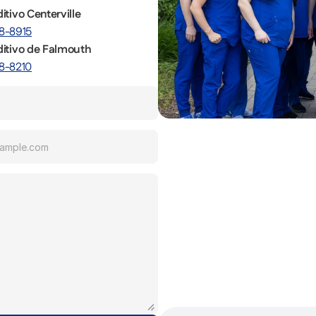
itivo Centerville
8-8915
ditivo de Falmouth
8-8210