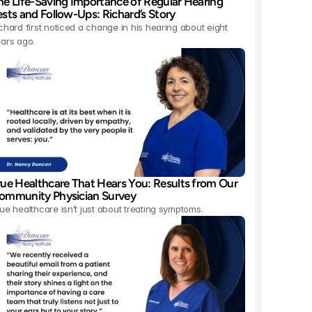
he Life-Saving Importance of Regular Hearing 
ests and Follow-Ups: Richard’s Story 
chard first noticed a change in his hearing about eight 
ars ago.
rue Healthcare That Hears You: Results from Our 
ommunity Physician Survey 
ue healthcare isn’t just about treating symptoms.