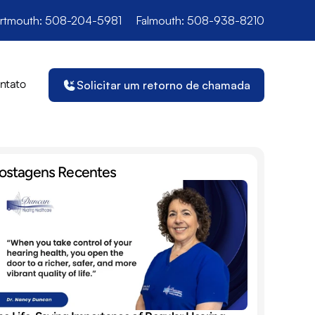
rtmouth: 508-204-5981
Falmouth: 508-938-8210
ntato
Solicitar um retorno de chamada
ostagens Recentes