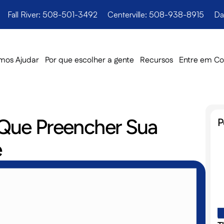
Fall River: 508-501-3492
Centerville: 508-938-8915
Da
os Ajudar
Por que escolher a gente
Recursos
Entre em Co
Que Preencher Sua 
P
e