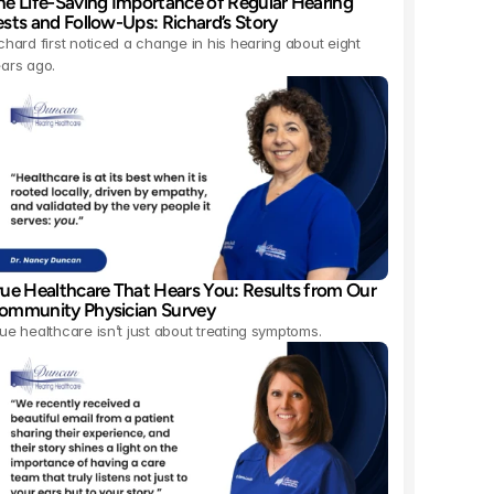
he Life-Saving Importance of Regular Hearing 
ests and Follow-Ups: Richard’s Story 
chard first noticed a change in his hearing about eight 
ars ago.
rue Healthcare That Hears You: Results from Our 
ommunity Physician Survey 
ue healthcare isn’t just about treating symptoms.