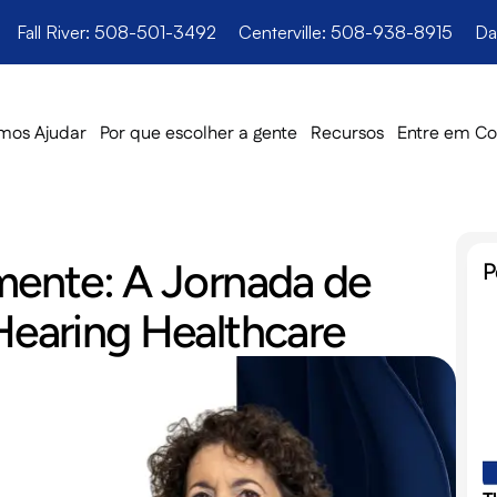
Fall River: 508-501-3492
Centerville: 508-938-8915
Da
os Ajudar
Por que escolher a gente
Recursos
Entre em Co
ente: A Jornada de 
P
earing Healthcare