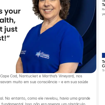
T
T
Ri
ye
T
C
Tr
m Cape Cod, Nantucket e Martha’s Vineyard, nos 
savam muito em sua consciência – e em sua saúde 
ial. No entanto, como ele revelou, havia uma grande 
undamental. Isso não era apenas um obstáculo 