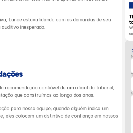
T
iva, Lance estava lidando com as demandas de seu 
t
auditivo inesperado.
Wh
s
dações
T
a recomendação confiável de um oficial do tribunal, 
ação que construímos ao longo dos anos.
dação para nossa equipe; quando alguém indica um 
, eles colocam um distintivo de confiança em nossos 