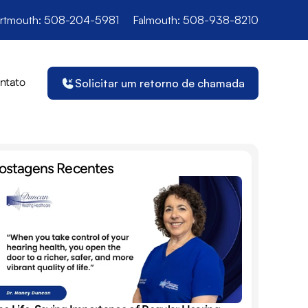
rtmouth: 508-204-5981
Falmouth: 508-938-8210
ntato
Solicitar um retorno de chamada
ostagens Recentes