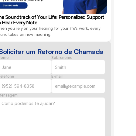
he Soundtrack of Your Life: Personalized Support 
o Hear Every Note 
en you rely on your hearing for your life’s work, every 
ound takes on new meaning.
Solicitar um Retorno de Chamada
Nome
Sobrenome
elefone
E-mail
Mensagem