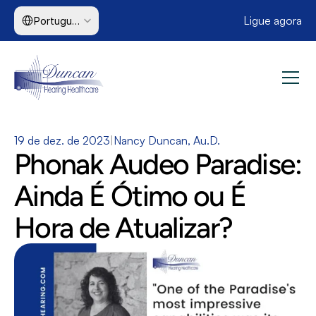
Select Language
Ligue agora
Portuguese (Brazil)
19 de dez. de 2023
|
Nancy Duncan, Au.D.
Phonak Audeo Paradise: 
Ainda É Ótimo ou É 
Hora de Atualizar?