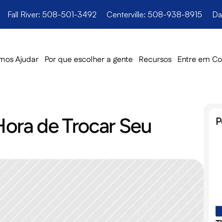
Fall River: 508-501-3492
Centerville: 508-938-8915
Da
os Ajudar
Por que escolher a gente
Recursos
Entre em Co
ra de Trocar Seu 
P