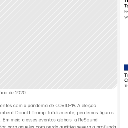
T
T
Ri
ye
T
C
Tr
ário de 2020
ntes com a pandemia de COVID-19. A eleição 
umbent Donald Trump. Infelizmente, perdemos figuras 
 Em meio a esses eventos globais, a ReSound 
or para aqueles com perda auditiva severa a profunda.