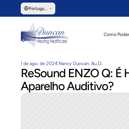
Select Language
Portuguese (Brazil)
Como Podem
1 de ago. de 2024
|
Nancy Duncan, Au.D.
ReSound ENZO Q: É Ho
Aparelho Auditivo?