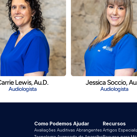
arrie Lewis, Au.D.
Jessica Soccio, Au
Audiologista
Audiologista
Como Podemos Ajudar
Recursos
Avaliações Auditivas Abrangentes
Artigos Especial
Tecnologia Avançada de Aparelho 
Recurso para Mé