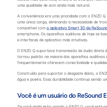
uma qualidade de som ainda mais natural.
A conveniência era uma prioridade com o ENZO Q. 
uma única carga, eliminando a necessidade de troca
compatível com 
o aplicativo Smart 3D da ReSoun
smartphone. Os aparelhos auditivos de hoje se ba
e interfaces de aplicativo mais intuitivas.
O ENZO Q suportava transmissão de áudio direta de
tornou padrão na maioria dos aparelhos auditivos 
frequentemente oferecem conectividade e qualida
Construído para suportar o desgaste diário, o ENZO
água e poeira. Essa durabilidade continua sendo u
Você é um usuário do ReSound
Se você ainda está usando o ENZO Q, você está se 