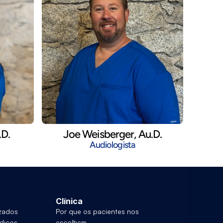
.D.
Joe Weisberger, Au.D.
Audiologista
Clínica
izados
Por que os pacientes nos 
dicos
escolhem