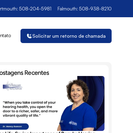
rtmouth: 508-204-5981
Falmouth: 508-938-8210
ntato
Solicitar um retorno de chamada
ostagens Recentes