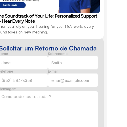
he Soundtrack of Your Life: Personalized Support 
o Hear Every Note 
en you rely on your hearing for your life’s work, every 
ound takes on new meaning.
Solicitar um Retorno de Chamada
Nome
Sobrenome
elefone
E-mail
Mensagem