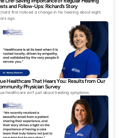
he Life-Saving Importance of Regular Hearing 
ests and Follow-Ups: Richard’s Story 
chard first noticed a change in his hearing about eight 
ars ago.
rue Healthcare That Hears You: Results from Our 
ommunity Physician Survey 
ue healthcare isn’t just about treating symptoms.