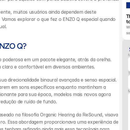
ente, muitos usuários ainda dependem deste 
T
as. Vamos explorar o que fez o ENZO Q especial quando 
t
ual.
Wh
s
 ENZO Q?
 poderosa em um pacote elegante, atrás da orelha. 
 claro e confortável em diversos ambientes.
T
ua direcionalidade binaural avançada e senso espacial. 
rarem em sons específicos enquanto mantinham a 
ionante para sua época, modelos mais novos agora 
redução de ruído de fundo.
seado na filosofia Organic Hearing da ReSound, visava 
ebro. Essa abordagem proporcionava uma experiência de 
s tenham refinado ainda mais essa tecnologia para 