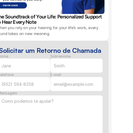
he Soundtrack of Your Life: Personalized Support 
o Hear Every Note 
en you rely on your hearing for your life’s work, every 
ound takes on new meaning.
Solicitar um Retorno de Chamada
Nome
Sobrenome
elefone
E-mail
Mensagem