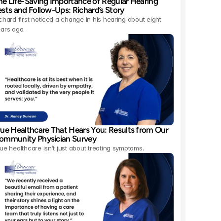
he Life-Saving Importance of Regular Hearing 
ests and Follow-Ups: Richard’s Story 
chard first noticed a change in his hearing about eight 
ars ago.
rue Healthcare That Hears You: Results from Our 
ommunity Physician Survey 
ue healthcare isn’t just about treating symptoms.