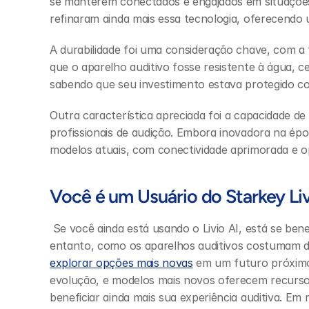
se manterem conectados e engajados em situações 
refinaram ainda mais essa tecnologia, oferecendo 
A durabilidade foi uma consideração chave, com a
que o aparelho auditivo fosse resistente à água, ce
sabendo que seu investimento estava protegido con
Outra característica apreciada foi a capacidade de
profissionais de audição. Embora inovadora na épo
modelos atuais, com conectividade aprimorada e o
Você é um Usuário do Starkey Liv
 Se você ainda está usando o Livio AI, está se beneficiando do que uma vez foi tecnologia de ponta. No 
entanto, como os aparelhos auditivos costumam d
explorar opções mais novas
 em um futuro próximo
evolução, e modelos mais novos oferecem recurs
beneficiar ainda mais sua experiência auditiva. Em 