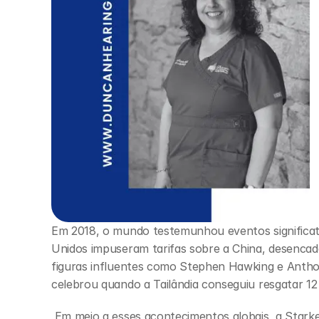
Em 2018, o mundo testemunhou eventos significat
Unidos impuseram tarifas sobre a China, desencad
figuras influentes como Stephen Hawking e Antho
celebrou quando a Tailândia conseguiu resgatar 1
 Em meio a esses acontecimentos globais, a Starkey apresentou o Livio AI, um aparelho auditivo 