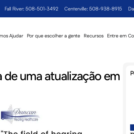
Fall River: 508-501-3492
Centerville: 508-938-8915
Da
os Ajudar
Por que escolher a gente
Recursos
Entre em Co
ra de uma atualização em 
P