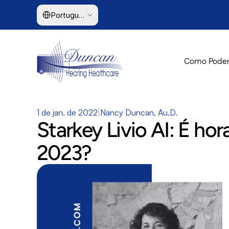
Select Language
Portuguese (Brazil)
Como Podem
1 de jan. de 2022
|
Nancy Duncan, Au.D.
Starkey Livio AI: É ho
2023?