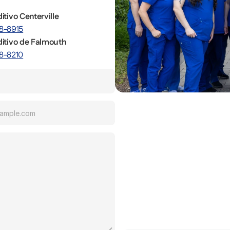
itivo Centerville
8-8915
ditivo de Falmouth
8-8210