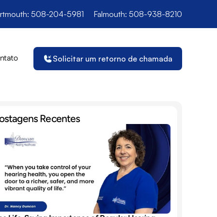
rtmouth: 508-204-5981
Falmouth: 508-938-8210
ntato
Solicitar um retorno de chamada
ostagens Recentes