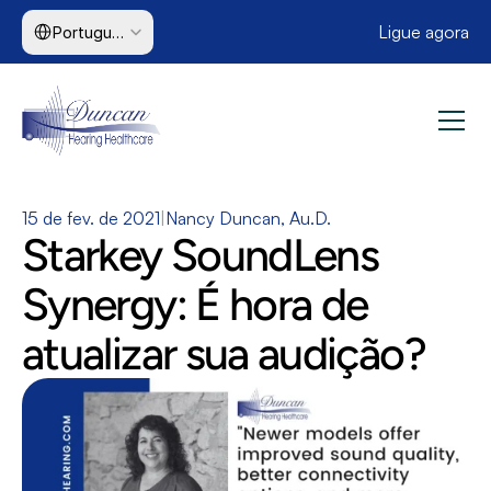
Select Language
Ligue agora
Portuguese (Brazil)
15 de fev. de 2021
|
Nancy Duncan, Au.D.
Starkey SoundLens 
Synergy: É hora de 
atualizar sua audição?